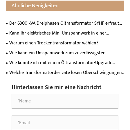
Ähnliche Neuigkeiten
Der 6300-kVA-Dreiphasen-Öltransformator SYHF erfreut
sich in Aserbaidschan großer Beliebtheit und wird im
Kann Ihr elektrisches Mini-Umspannwerk in einer
lokalen Fernsehen gezeigt
Tiefgarage installiert werden?
Warum einen Trockentransformator wählen?
Wie kann ein Umspannwerk zum zuverlässigsten
Vermögenswert in meinem Netz werden?
Wie konnte ich mit einem Öltransformator-Upgrade
Risiko und Kosten senken?
Welche Transformatorderivate lösen Oberschwingungen
an Schnellladestandorten für Elektrofahrzeuge?
Hinterlassen Sie mir eine Nachricht