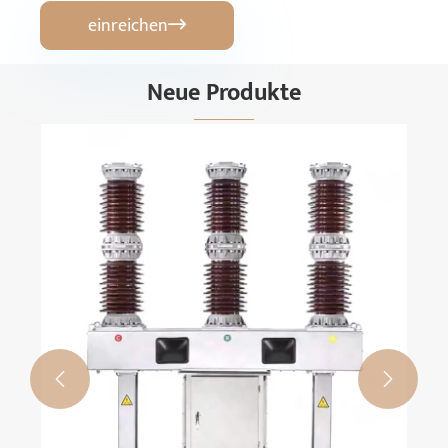
einreichen

Neue Produkte
GCK niedrige Spannungsschaltanlage
Mehr sehen >>

